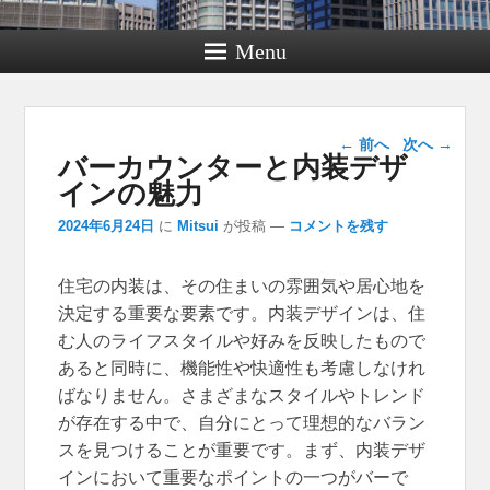
Menu
投稿ナビゲー
←
前へ
次へ
→
バーカウンターと内装デザ
ション
インの魅力
2024年6月24日
に
Mitsui
が投稿
—
コメントを残す
住宅の内装は、その住まいの雰囲気や居心地を
決定する重要な要素です。
内装デザインは、住
む人のライフスタイルや好みを反映したもので
あると同時に、機能性や快適性も考慮しなけれ
ばなりません。さまざまなスタイルやトレンド
が存在する中で、自分にとって理想的なバラン
スを見つけることが重要です。まず、内装デザ
インにおいて重要なポイントの一つがバーで