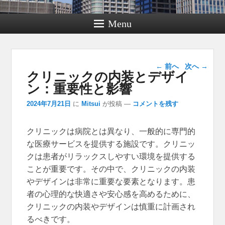
Menu
投稿ナビゲー
←
前へ
次へ
→
クリニックの内装とデザイ
ション
ン：重要性と影響
2024年7月21日
に
Mitsui
が投稿
—
コメントを残す
クリニックは病院とは異なり、一般的に専門的
な医療サービスを提供する施設です。
クリニッ
クは患者がリラックスしやすい環境を提供する
ことが重要です。その中で、クリニックの内装
やデザインは非常に重要な要素となります。患
者の心理的な快適さや安心感を高めるために、
クリニックの内装やデザインは慎重に計画され
るべきです。