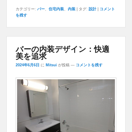
カテゴリー:
バー
、
住宅内装
、
内装
|
タグ:
設計
|
コメント
を残す
バーの内装デザイン：快適
美を追求
2024年6月6日
に
Mitsui
が投稿
—
コメントを残す