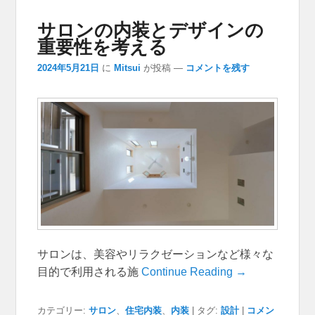
サロンの内装とデザインの
重要性を考える
2024年5月21日
に
Mitsui
が投稿
—
コメントを残す
サロンは、美容やリラクゼーションなど様々な
目的で利用される施
Continue Reading →
カテゴリー:
サロン
、
住宅内装
、
内装
|
タグ:
設計
|
コメン