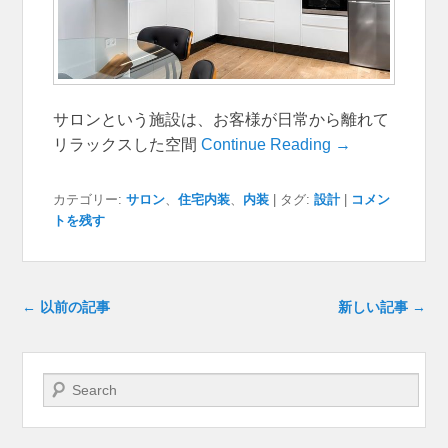
サロンという施設は、お客様が日常から離れて
リラックスした空間
Continue Reading →
カテゴリー:
サロン
、
住宅内装
、
内装
|
タグ:
設計
|
コメン
トを残す
投稿ナビゲーション
←
以前の記事
新しい記事
→
検索開始