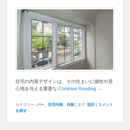
住宅の内装デザインは、その住まいに個性や居
心地を与える重要な
Continue Reading →
カテゴリー:
バー
、
住宅内装
、
内装
|
タグ:
設計
|
コメント
を残す