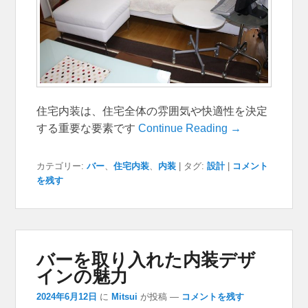
住宅内装は、住宅全体の雰囲気や快適性を決定
する重要な要素です
Continue Reading →
カテゴリー:
バー
、
住宅内装
、
内装
|
タグ:
設計
|
コメント
を残す
バーを取り入れた内装デザ
インの魅力
2024年6月12日
に
Mitsui
が投稿
—
コメントを残す